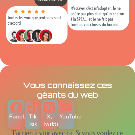
M'essayer c'est m'adopter. Je ne
coûte pas plus cher qu'un chaton
Toutes les voix que j'entends sont
à la SPCA... et je ne fait pas
d'accord
tomber vos choses du bureau.
Vous connaissez ces
géants du web
Facebook
Tik
X,
YouTube
Tok
Twitter
J’ai rien à voir avec ça. Si vous voulez ce