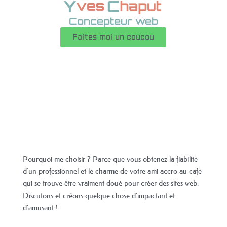
Concepteur web
Faites moi un coucou
Alors, vous parcourez Internet,
essayant de trouver le
concepteur web parfait qui ne
vous ennuiera pas à mourir ou
ne videra pas votre
portefeuille.
Pourquoi me choisir ? Parce que vous obtenez la fiabilité
d’un professionnel et le charme de votre ami accro au café
qui se trouve être vraiment doué pour créer des sites web.
Discutons et créons quelque chose d’impactant et
d’amusant !