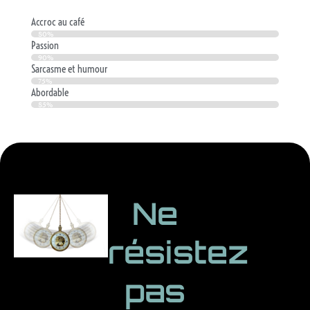
Accroc au café
80%
Passion
90%
Sarcasme et humour
75%
Abordable
85%
Ne
résistez
pas