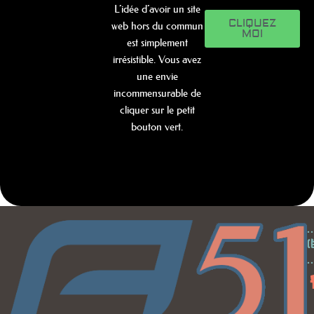
L’idée d’avoir un site
CLIQUEZ
web hors du commun
MOI
est simplement
irrésistible. Vous avez
une envie
incommensurable de
cliquer sur le petit
bouton vert.
.
.
.
(
(
.
.
.